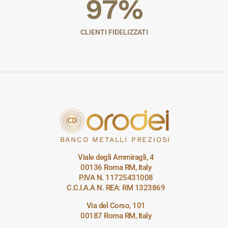
97
%
CLIENTI FIDELIZZATI
BANCO METALLI PREZIOSI
Viale degli Ammiragli, 4
00136 Roma RM, Italy
P.IVA N. 11725431008
C.C.I.A.A N. REA: RM 1323869
Via del Corso, 101
00187 Roma RM, Italy