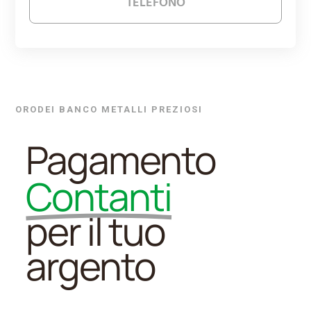
TELEFONO
ORODEI BANCO METALLI PREZIOSI
Pagamento
Contanti
per
il
tuo
argento