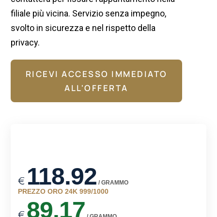
l
filiale più vicina. Servizio senza impegno,
svolto in sicurezza e nel rispetto della
privacy.
l
RICEVI ACCESSO IMMEDIATO
ALL'OFFERTA
l
l
l
l