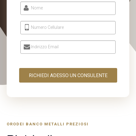
Nome
l
 al
Numero Cellulare
 al
Indirizzo Email
l
l
l
RICHIEDI ADESSO UN CONSULENTE
l
l
l
l
ORODEI BANCO METALLI PREZIOSI
l