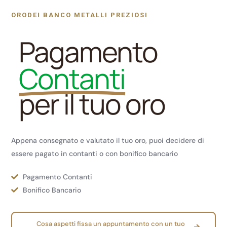
ORODEI BANCO METALLI PREZIOSI
l
Pagamento
l
l
Contanti
l
per
il
tuo
oro
l
l
Appena consegnato e valutato il tuo oro, puoi decidere di
essere pagato in contanti o con bonifico bancario
l
Pagamento Contanti
l
Bonifico Bancario
l
l
Cosa aspetti fissa un appuntamento con un tuo