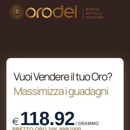
l
BANCO
METALLI
l
PREZIOSI
tleri
Vuoi Vendere il tuo Oro?
Massimizza i guadagni
l
l
l