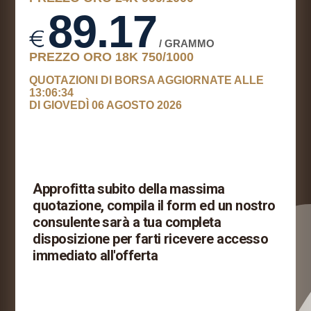
l
l
l
l
l
l
l
Approfitta subito della massima
l
quotazione, compila il form ed un nostro
consulente sarà a tua completa
l
disposizione per farti ricevere accesso
l
immediato all'offerta
l
l