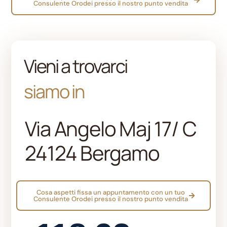
Consulente Orodei presso il nostro punto vendita
l
l
l
Vieni a trovarci
l
siamo in
l
l
Via Angelo Maj 17/ C
l
24124 Bergamo
 al
l
Cosa aspetti fissa un appuntamento con un tuo
l
Consulente Orodei presso il nostro punto vendita
l