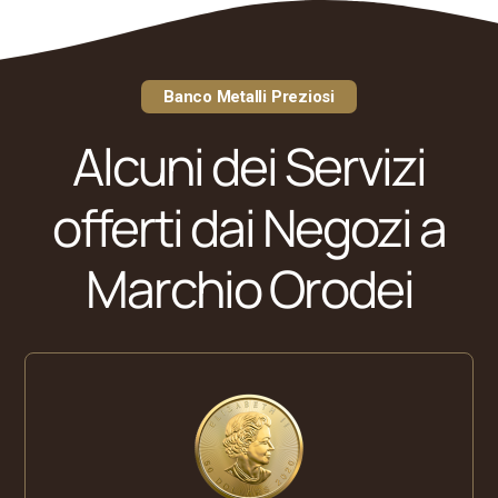
Banco Metalli Preziosi
Alcuni dei Servizi
riş
offerti dai Negozi a
Marchio Orodei
riş
g