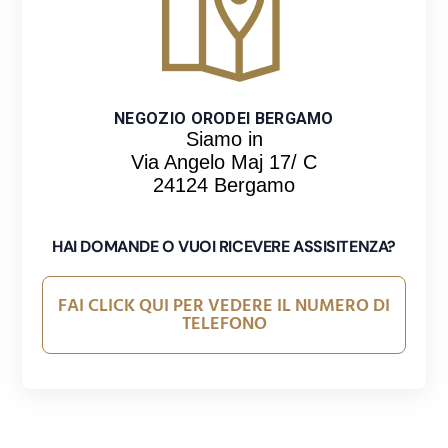
NEGOZIO ORODEI BERGAMO
Siamo in
Via Angelo Maj 17/ C
24124 Bergamo
 al
l
HAI DOMANDE O VUOI RICEVERE ASSISITENZA?
l
FAI CLICK QUI PER VEDERE IL NUMERO DI
TELEFONO
l
l
l
l