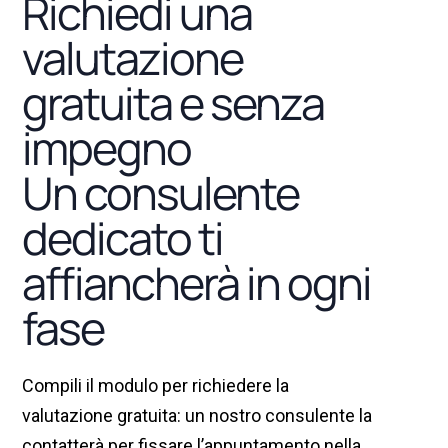
Richiedi una
l
valutazione
l
gratuita e senza
l
impegno
l
Un consulente
l
dedicato ti
l
affiancherà in ogni
l
fase
l
l
Compili il modulo per richiedere la
l
valutazione gratuita: un nostro consulente la
l
contatterà per fissare l’appuntamento nella